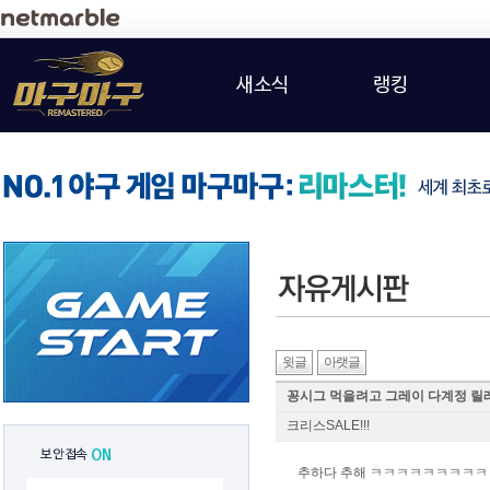
새소식
랭킹
윗글
아랫글
꽁시그 먹을려고 그레이 다계정 릴
크리스SALE!!!
보안접속
ON
추하다 추해 ㅋㅋㅋㅋㅋㅋㅋㅋㅋ