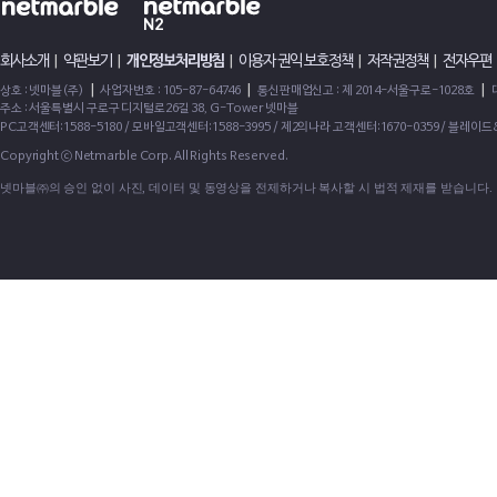
회사소개
|
약관보기
|
개인정보처리방침
|
이용자 권익 보호정책
|
저작권정책
|
전자우편
|
|
|
상호 : 넷마블(주)
사업자번호 : 105-87-64746
통신판매업신고 : 제 2014-서울구로-1028호
주소 : 서울특별시 구로구 디지털로26길 38, G-Tower 넷마블
PC고객센터:1588-5180 / 모바일고객센터:1588-3995 / 제2의나라 고객센터:1670-0359 / 블레이
Copyright ⓒ Netmarble Corp. All Rights Reserved.
넷마블㈜의 승인 없이 사진, 데이터 및 동영상을 전제하거나 복사할 시 법적 제재를 받습니다.