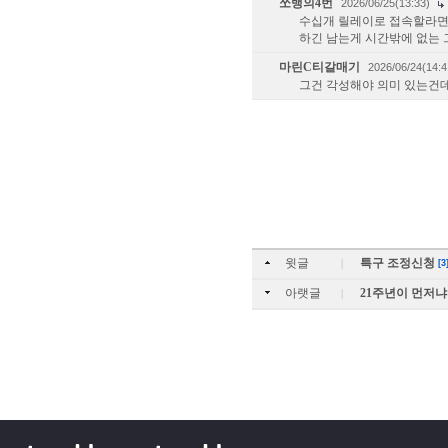
쏘뱅의4번
2026/06/25(13:33)
수십개 릴레이로 접속할라면
하긴 남는게 시간밖에 없
마린C티갈매기
2026/06/24(14:4
그건 각성해야 의미 있는건
윗글
특구 조정신청
|
[3
아랫글
21주년이 먼저
|