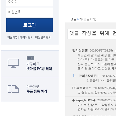
댓글
6
개
(오늘 0개)
회원가입
아이디 찾기
비밀번호 찾기
멀티신정훈
2026/06/27(16:25)
개웃긴게 알려진 계정 릴레
아마 우리가 모르는 또 다
진짜 돈안쓰고 시그얻어 볼려
또 어떤 초라하고 한심한 
크리스SALE!!!
2026/06/27
신규골패 ㅈㄴ 돌리잖
LG☆트Win스
2026/06/26(15:44
그 열정으로 알바라도 나가
◈Baqui_NOVA◈
2026/06/25(14
미끼로 한장 주고 각성유도 
영자님 사람 봐가며 줍시다