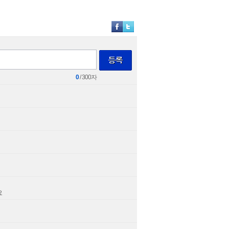
0
/ 300자
요