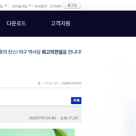
게임
모바일게임
캐쉬충전
고객센터
다운로드
고객지원
홈
>
커뮤니티
>
GM다이어리
목록
2020/07/07(18:46)
조회:37,245
|