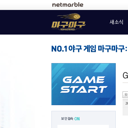
로그인
새소식
윗
2
보안접속
ON