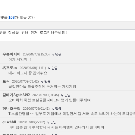
댓글
108
개
(오늘 0개)
우승이지머
2020/07/09(15:35)
이게 게임이냐
名프로-∞
2020/07/09(11:51)
내꺼 버그나 좀 잡아줘요
토씩
2020/07/09(03:42)
꼴값떤다들 확률주작에 돈처먹는 가챠게임
갈매기Again8492
2020/07/09(01:45)
오버워치 처럼 브실골플다마그마랭커 만들어주세여
허니호구칩
2020/07/09(01:41)
Tne.빨간명찰 << 일부로 게임에서 렉걸면서 겜 서버 속도 느리게 하는데 조치좀
qusehfdl
2020/07/08(22:02)
아이템좀 많이 부탁합니다 저는 아이템이 안나와서 말이에여