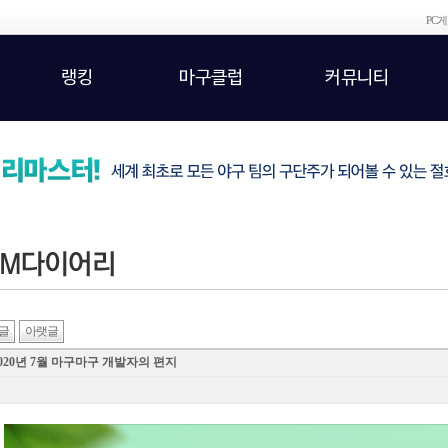
PC
랭킹
마구클럽
커뮤니티
글
아랫글
020년 7월 마구마구 개발자의 편지