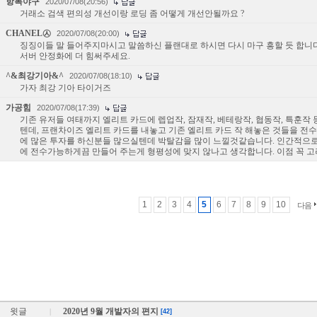
항복야구
2020/07/08(20:56)
거래소 검색 편의성 개선이랑 로딩 좀 어떻게 개선안될까요 ?
CHANEL㉦
2020/07/08(20:00)
징징이들 말 들어주지마시고 말씀하신 플랜대로 하시면 다시 마구 흥할 듯 합니다
서버 안정화에 더 힘써주세요.
^&최강기아&^
2020/07/08(18:10)
가자 최강 기아 타이거즈
가공힘
2020/07/08(17:39)
기존 유저들 여태까지 엘리트 카드에 렙업작, 잠재작, 베테랑작, 협동작, 특훈작
텐데, 프랜차이즈 엘리트 카드를 내놓고 기존 엘리트 카드 작 해놓은 것들을 전
에 많은 투자를 하신분들 많으실텐데 박탈감을 많이 느낄것같습니다. 인간적으
에 전수가능하게끔 만들어 주는게 형평성에 맞지 않나고 생각합니다. 이점 꼭 
1
2
3
4
5
6
7
8
9
10
다음
윗글
2020년 9월 개발자의 편지
|
[42]