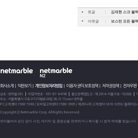
윗글
김재현 스크 블랙
|
아랫글
보스턴 모든 블랙 2.
|
회사소개
|
약관보기
|
개인정보처리방침
|
이용자 권익 보호정책
|
저작권정책
|
전자우편
|
|
|
상호 : 넷마블(주)
사업자번호 : 105-87-64746
통신판매업신고 : 제 2014-서울구로-1028호
주소 : 서울특별시 구로구 디지털로26길 38, G-Tower 넷마블
PC고객센터:1588-5180 / 모바일고객센터:1588-3995 / 제2의나라 고객센터:1670-0359 / 블레이
Copyright ⓒ Netmarble Corp. All Rights Reserved.
넷마블㈜의 승인 없이 사진, 데이터 및 동영상을 전제하거나 복사할 시 법적 제재를 받습니다.