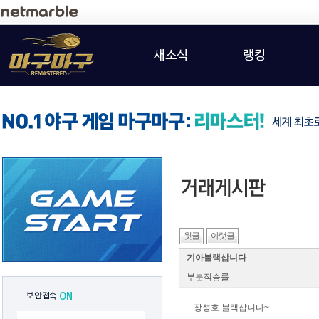
새소식
랭킹
윗글
아랫글
기아블랙삽니다
부분적승률
보안접속
ON
장성호 블랙삽니다~