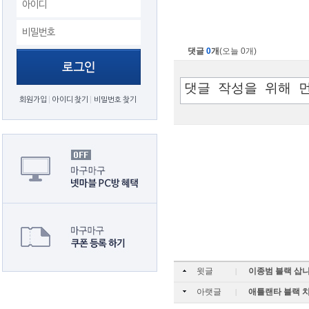
댓글
0
개
(오늘 0개)
회원가입
아이디 찾기
비밀번호 찾기
윗글
이종범 블랙 삽
|
아랫글
애틀랜타 블랙 치
|