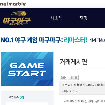
새소식
랭킹
윗글
아랫글
모든 양키스 블랙카드(타자) 삽니다
☆다시시작☆
보안접속
ON
26000보석에 다 삽니다.. 올려