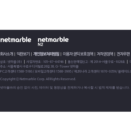
회사소개
|
약관보기
|
개인정보처리방침
|
이용자 권익 보호정책
|
저작권정책
|
전자우편
|
|
|
상호 : 넷마블(주)
사업자번호 : 105-87-64746
통신판매업신고 : 제 2014-서울구로-1028호
주소 : 서울특별시 구로구 디지털로26길 38, G-Tower 넷마블
PC고객센터:1588-5180 / 모바일고객센터:1588-3995 / 제2의나라 고객센터:1670-0359 / 블레이
Copyright ⓒ Netmarble Corp. All Rights Reserved.
넷마블㈜의 승인 없이 사진, 데이터 및 동영상을 전제하거나 복사할 시 법적 제재를 받습니다.