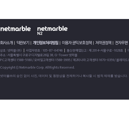
회사소개
|
약관보기
|
개인정보처리방침
|
이용자 권익 보호정책
|
저작권정책
|
전자우편
|
|
|
상호 : 넷마블(주)
사업자번호 : 105-87-64746
통신판매업신고 : 제 2014-서울구로-1028호
주소 : 서울특별시 구로구 디지털로26길 38, G-Tower 넷마블
PC고객센터:1588-5180 / 모바일고객센터:1588-3995 / 제2의나라 고객센터:1670-0359 / 블레이
Copyright ⓒ Netmarble Corp. All Rights Reserved.
넷마블㈜의 승인 없이 사진, 데이터 및 동영상을 전제하거나 복사할 시 법적 제재를 받습니다.