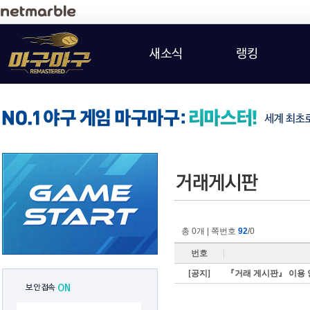
새소식
랭킹
총 0개 | 쪽번호
92
/0
번호
[공지]
『거래 게시판』 이용 
보안접속
ON