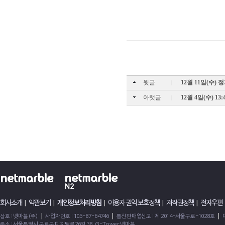
윗글
12월 11일(수)
|
아랫글
12월 4일(수) 13
|
회사소개
|
약관보기
|
개인정보처리방침
|
이용자 권익 보호정책
|
저작권정책
|
전자우편
|
|
|
상호 : 넷마블(주)
사업자번호 : 105-87-64746
통신판매업신고 : 제 2014-서울구로-1028호
주소 : 서울특별시 구로구 디지털로26길 38, G-Tower 넷마블