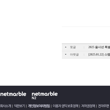
윗글
2025 을사년 특
|
아랫글
[2025.01.22
|
회사소개
|
약관보기
|
개인정보처리방침
|
이용자 권익 보호정책
|
저작권정책
|
전자우편