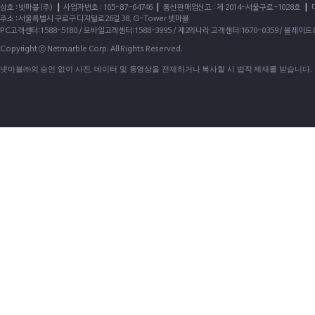
|
|
|
상호 : 넷마블(주)
사업자번호 : 105-87-64746
통신판매업신고 : 제 2014-서울구로-1028호
주소 : 서울특별시 구로구 디지털로26길 38, G-Tower 넷마블
PC고객센터:1588-5180 / 모바일고객센터:1588-3995 / 제2의나라 고객센터:1670-0359 / 블레이
Copyright ⓒ Netmarble Corp. All Rights Reserved.
넷마블㈜의 승인 없이 사진, 데이터 및 동영상을 전제하거나 복사할 시 법적 제재를 받습니다.