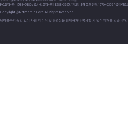
주소 : 서울특별시 구로구 디지털로26길 38, G-Tower 넷마블
PC고객센터:1588-5180 / 모바일고객센터:1588-3995 / 제2의나라 고객센터:1670-0359 / 블레이
Copyright ⓒ Netmarble Corp. All Rights Reserved.
넷마블㈜의 승인 없이 사진, 데이터 및 동영상을 전제하거나 복사할 시 법적 제재를 받습니다.