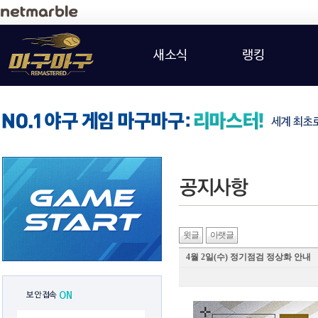
새소식
랭킹
윗글
아랫글
4월 2일(수) 정기점검 정상화 안내
보안접속
ON