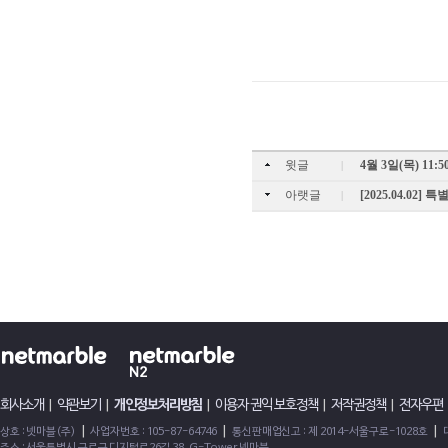
윗글
4월 3일(목) 11
|
아랫글
[2025.04.02]
|
회사소개
|
약관보기
|
개인정보처리방침
|
이용자 권익 보호정책
|
저작권정책
|
전자우편
|
|
|
상호 : 넷마블(주)
사업자번호 : 105-87-64746
통신판매업신고 : 제 2014-서울구로-1028호