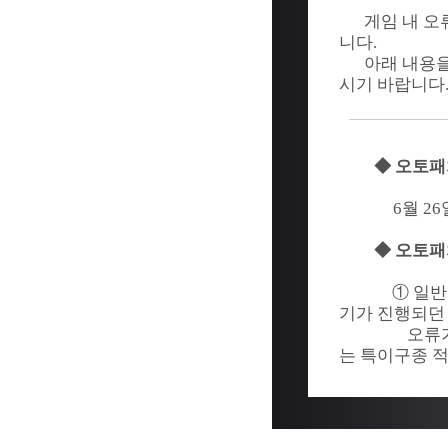
게임 내 오
니다.
아래 내용
시기 바랍니다
◆ 오토패
6월 26일
◆ 오토패
① 일반
기가 진행되던
오류가
는 특이구종 적