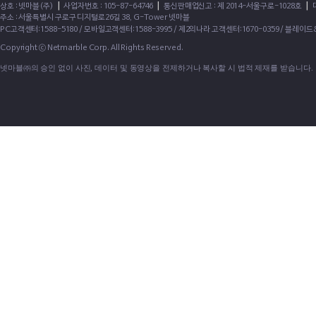
|
|
|
상호 : 넷마블(주)
사업자번호 : 105-87-64746
통신판매업신고 : 제 2014-서울구로-1028호
주소 : 서울특별시 구로구 디지털로26길 38, G-Tower 넷마블
PC고객센터:1588-5180 / 모바일고객센터:1588-3995 / 제2의나라 고객센터:1670-0359 / 블레이
Copyright ⓒ Netmarble Corp. All Rights Reserved.
넷마블㈜의 승인 없이 사진, 데이터 및 동영상을 전제하거나 복사할 시 법적 제재를 받습니다.