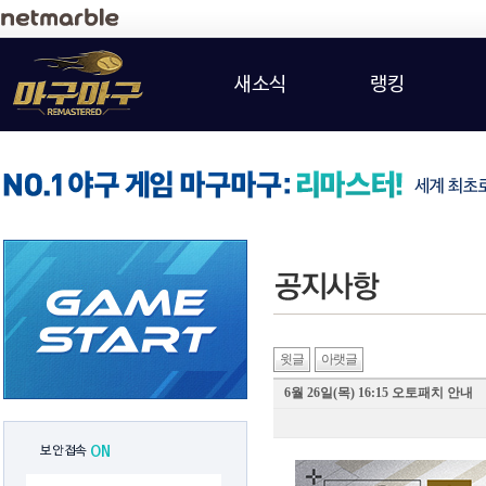
새소식
랭킹
윗글
아랫글
6월 26일(목) 16:15 오토패치 안내
보안접속
ON