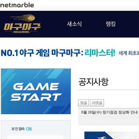
새소식
랭킹
윗글
아랫글
8월 20일(수) 정기점검 정상화 안내
보안접속
ON