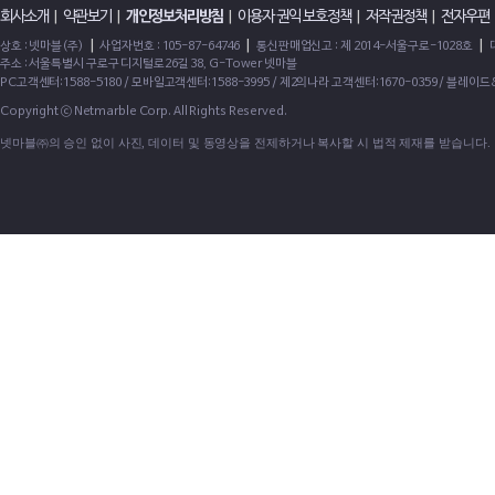
회사소개
|
약관보기
|
개인정보처리방침
|
이용자 권익 보호정책
|
저작권정책
|
전자우편
|
|
|
상호 : 넷마블(주)
사업자번호 : 105-87-64746
통신판매업신고 : 제 2014-서울구로-1028호
주소 : 서울특별시 구로구 디지털로26길 38, G-Tower 넷마블
PC고객센터:1588-5180 / 모바일고객센터:1588-3995 / 제2의나라 고객센터:1670-0359 / 블레이
Copyright ⓒ Netmarble Corp. All Rights Reserved.
넷마블㈜의 승인 없이 사진, 데이터 및 동영상을 전제하거나 복사할 시 법적 제재를 받습니다.