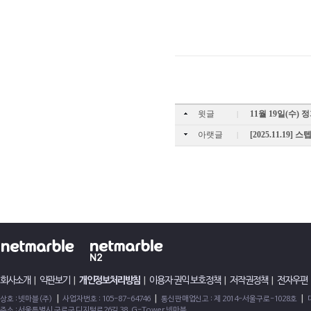
윗글
11월 19일(수)
|
아랫글
[2025.11.19
|
회사소개
|
약관보기
|
개인정보처리방침
|
이용자 권익 보호정책
|
저작권정책
|
전자우편
|
|
|
상호 : 넷마블(주)
사업자번호 : 105-87-64746
통신판매업신고 : 제 2014-서울구로-1028호
주소 : 서울특별시 구로구 디지털로26길 38, G-Tower 넷마블