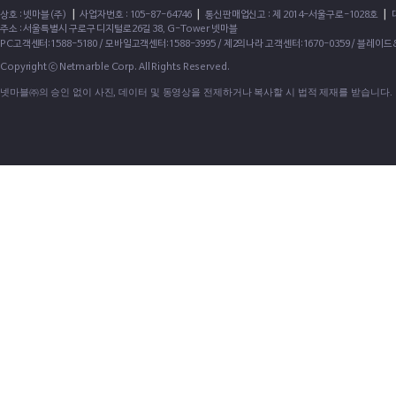
|
|
|
상호 : 넷마블(주)
사업자번호 : 105-87-64746
통신판매업신고 : 제 2014-서울구로-1028호
주소 : 서울특별시 구로구 디지털로26길 38, G-Tower 넷마블
PC고객센터:1588-5180 / 모바일고객센터:1588-3995 / 제2의나라 고객센터:1670-0359 / 블레이
Copyright ⓒ Netmarble Corp. All Rights Reserved.
넷마블㈜의 승인 없이 사진, 데이터 및 동영상을 전제하거나 복사할 시 법적 제재를 받습니다.