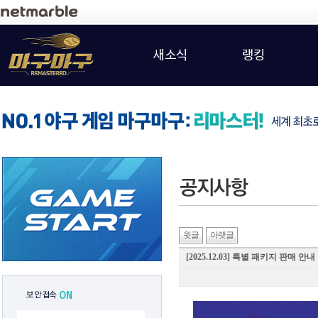
새소식
랭킹
윗글
아랫글
[2025.12.03] 특별 패키지 판매 안내
보안접속
ON