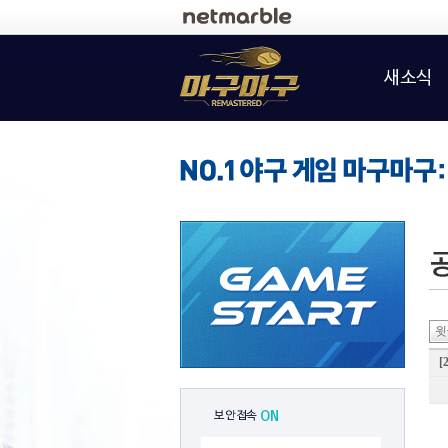
로그인
새소식
윗
[
보안접속
ON