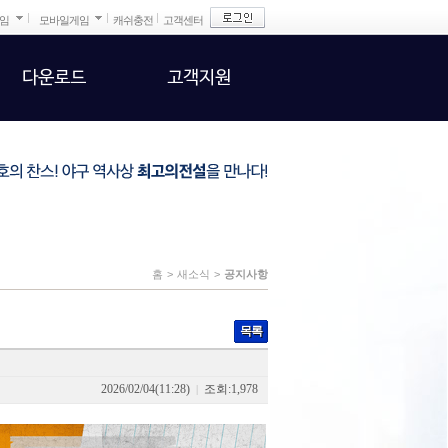
게임
모바일게임
캐쉬충전
고객센터
다운로드
고객지원
홈
>
새소식
>
공지사항
목록
2026/02/04(11:28)
조회:1,978
|