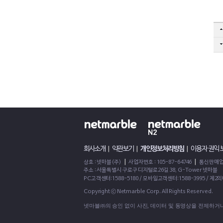
회사소개
|
약관보기
|
개인정보처리방침
|
이용자 권익
|
|
상호 : 넷마블(주)
사업자번호 : 105-87-64746
통신판매업신
주소 : 서울특별시 구로구 디지털로26길 38, G-Tower 넷마블
PC고객센터:1588-5180 / 모바일고객센터:1588-3995 / 제
Copyright ⓒ Netmarble Corp. All Rights Reserved.
넷마블㈜의 승인 없이 사진, 데이터 및 동영상을 전제하거나