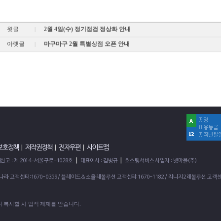
윗글
2월 4일(수) 정기점검 정상화 안내
|
아랫글
마구마구 2월 특별상점 오픈 안내
|
 보호정책
|
저작권정책
|
전자우편
|
사이트맵
|
|
고 : 제 2014-서울구로-1028호
대표이사 : 김병규
호스팅서비스 사업자 : 넷마블(주)
2의나라 고객센터:1670-0359 / 블레이드&소울 레볼루션 고객센터:1670-1182 / 리니지2 레볼루션 고객센
 복사할 시 법적 제재를 받습니다.