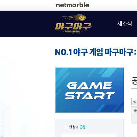
로그인
새소식
윗
6
보안접속
ON