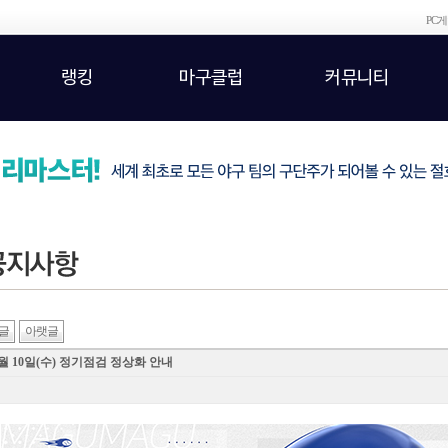
PC
랭킹
마구클럽
커뮤니티
글
아랫글
월 10일(수) 정기점검 정상화 안내