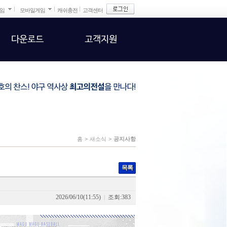
게임
모바일게임
캐쉬충전
고객센터
다운로드
고객지원
홈
>
새소식
>
공지사항
목록
2026/06/10(11:55)
조회:383
|