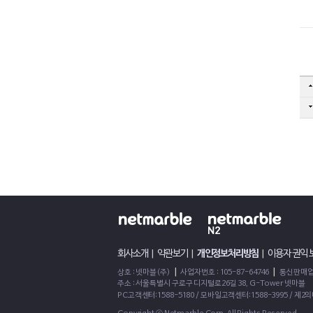
페이스북
트위터
회사소개
|
약관보기
|
개인정보처리방침
|
이용자 권익
|
|
상호 : 넷마블(주)
사업자번호 : 105-87-64746
통신판매업신
주소 : 서울특별시 구로구 디지털로26길 38, G-Tower 넷마블
PC고객센터:1588-5180 / 모바일고객센터:1588-3995 / 제