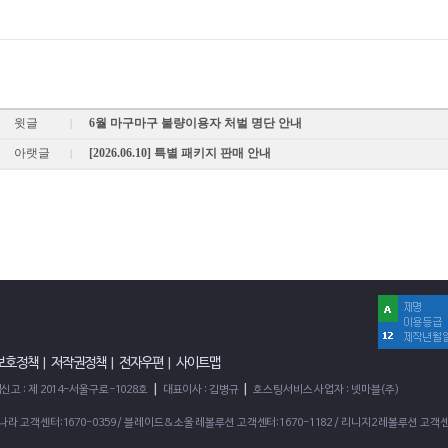
윗글
6월 마구마구 불량이용자 처벌 명단 안내
|
아랫글
[2026.06.10] 특별 패키지 판매 안내
|
 보호정책
|
저작권정책
|
전자우편
|
사이트맵
|
|
고 : 제 2014-서울구로-1028호
대표이사 : 김병규
호스팅서비스 사업자 : 넷마블(주)
2의나라 고객센터:1670-0359 / 블레이드&소울 레볼루션 고객센터:1670-1182 / 리니지2 레볼루션 고객센