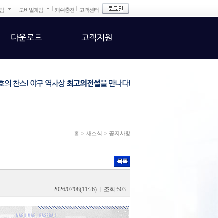
게임
모바일게임
캐쉬충전
고객센터
다운로드
고객지원
홈
>
새소식
>
공지사항
목록
2026/07/08(11:26)
조회:503
|