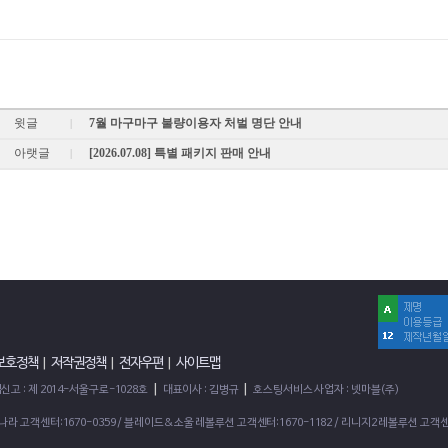
윗글
7월 마구마구 불량이용자 처벌 명단 안내
|
아랫글
[2026.07.08] 특별 패키지 판매 안내
|
 보호정책
|
저작권정책
|
전자우편
|
사이트맵
|
|
고 : 제 2014-서울구로-1028호
대표이사 : 김병규
호스팅서비스 사업자 : 넷마블(주)
2의나라 고객센터:1670-0359 / 블레이드&소울 레볼루션 고객센터:1670-1182 / 리니지2 레볼루션 고객센