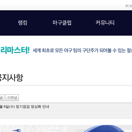
PC
랭킹
마구클럽
커뮤니티
글
아랫글
월 8일(수) 정기점검 정상화 안내