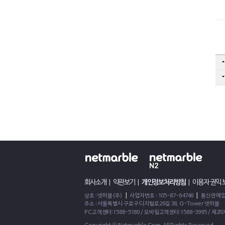
페이스북
트위터
회사소개
|
약관보기
|
개인정보처리방침
|
이용자 권익
|
|
상호 : 넷마블(주)
사업자번호 : 105-87-64746
통신판매업신
주소 : 서울특별시 구로구 디지털로26길 38, G-Tower 넷마블
PC고객센터:1588-5180 / 모바일고객센터:1588-3995 / 제