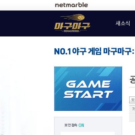
로그인
새소식
윗
7
보안접속
ON