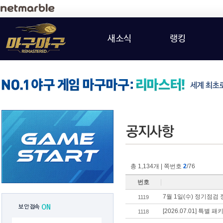
새소식
랭킹
총 1,134개 | 쪽번호
2
/76
번호
7월 1일(수) 정기점검
1119
보안접속
ON
[2026.07.01] 특별 
1118