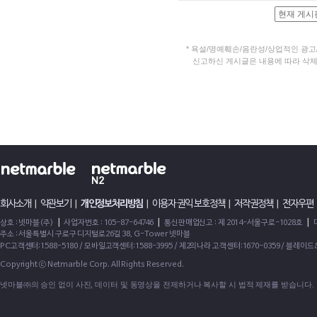
*
욕설/명예훼손/음란성/상업적인 광고
신고하신 게시글은 내용에 따라 삭제될
회사소개
|
약관보기
|
개인정보처리방침
|
이용자 권익 보호정책
|
저작권정책
|
전자우편
|
|
|
상호 : 넷마블(주)
사업자번호 : 105-87-64746
통신판매업신고 : 제 2014-서울구로-1028호
주소 : 서울특별시 구로구 디지털로26길 38, G-Tower 넷마블
PC고객센터:1588-5180 / 모바일고객센터:1588-3995 / 제2의나라 고객센터:1670-0359 / 블레이
Copyright ⓒ Netmarble Corp. All Rights Reserved.
넷마블㈜의 승인 없이 사진, 데이터 및 동영상을 전제하거나 복사할 시 법적 제재를 받습니다.