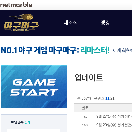
새소식
랭킹
총 307개 | 쪽번호
11
/21
번호
9월 27일(수) 정기
157
보안접속
ON
9월 20일(수) 정기점
156