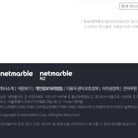
*
욕설/명예훼손/음란성/상업적인 광고
신고하신 게시글은 내용에 따라 삭제될
회사소개
|
약관보기
|
개인정보처리방침
|
이용자 권익 보호정책
|
저작권정책
|
전자우편
|
|
|
상호 : 넷마블(주)
사업자번호 : 105-87-64746
통신판매업신고 : 제 2014-서울구로-1028호
주소 : 서울특별시 구로구 디지털로26길 38, G-Tower 넷마블
PC고객센터:1588-5180 / 모바일고객센터:1588-3995 / 제2의나라 고객센터:1670-0359 / 블레이
Copyright ⓒ Netmarble Corp. All Rights Reserved.
넷마블㈜의 승인 없이 사진, 데이터 및 동영상을 전제하거나 복사할 시 법적 제재를 받습니다.