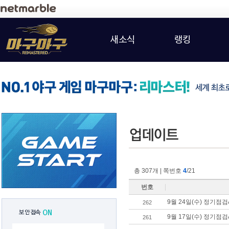
새소식
랭킹
총 307개 | 쪽번호
4
/21
번호
9월 24일(수) 정기점
262
보안접속
ON
9월 17일(수) 정기점
261