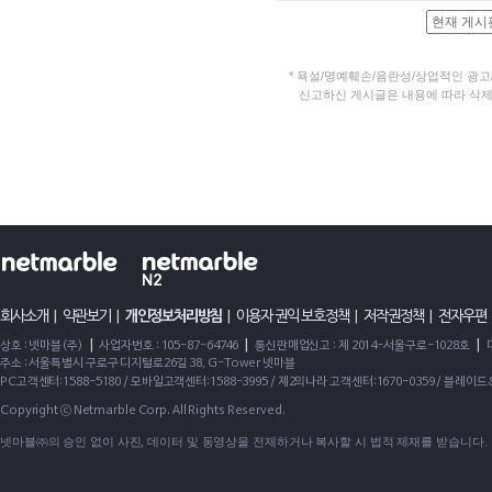
*
욕설/명예훼손/음란성/상업적인 광고
신고하신 게시글은 내용에 따라 삭제될
회사소개
|
약관보기
|
개인정보처리방침
|
이용자 권익 보호정책
|
저작권정책
|
전자우편
|
|
|
상호 : 넷마블(주)
사업자번호 : 105-87-64746
통신판매업신고 : 제 2014-서울구로-1028호
주소 : 서울특별시 구로구 디지털로26길 38, G-Tower 넷마블
PC고객센터:1588-5180 / 모바일고객센터:1588-3995 / 제2의나라 고객센터:1670-0359 / 블레이
Copyright ⓒ Netmarble Corp. All Rights Reserved.
넷마블㈜의 승인 없이 사진, 데이터 및 동영상을 전제하거나 복사할 시 법적 제재를 받습니다.