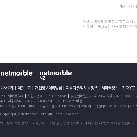
*
욕설/명예훼손/음란성/상업적인 광고
신고하신 게시글은 내용에 따라 삭제될
회사소개
|
약관보기
|
개인정보처리방침
|
이용자 권익 보호정책
|
저작권정책
|
전자우편
|
|
|
상호 : 넷마블(주)
사업자번호 : 105-87-64746
통신판매업신고 : 제 2014-서울구로-1028호
주소 : 서울특별시 구로구 디지털로26길 38, G-Tower 넷마블
PC고객센터:1588-5180 / 모바일고객센터:1588-3995 / 제2의나라 고객센터:1670-0359 / 블레이
Copyright ⓒ Netmarble Corp. All Rights Reserved.
넷마블㈜의 승인 없이 사진, 데이터 및 동영상을 전제하거나 복사할 시 법적 제재를 받습니다.